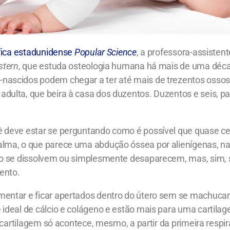
ífica estadunidense
Popular Science
, a professora-assistent
stern
, que estuda osteologia humana há mais de uma déca
ascidos podem chegar a ter até mais de trezentos ossos
ulta, que beira à casa dos duzentos. Duzentos e seis, pa
 deve estar se perguntando como é possível que quase c
lma, o que parece uma abdução óssea por alienígenas, na
ão se dissolvem ou simplesmente desaparecem, mas, sim, 
ento.
entar e ficar apertados dentro do útero sem se machucar
ideal de cálcio e colágeno e estão mais para uma cartila
a cartilagem só acontece, mesmo, a partir da primeira respi