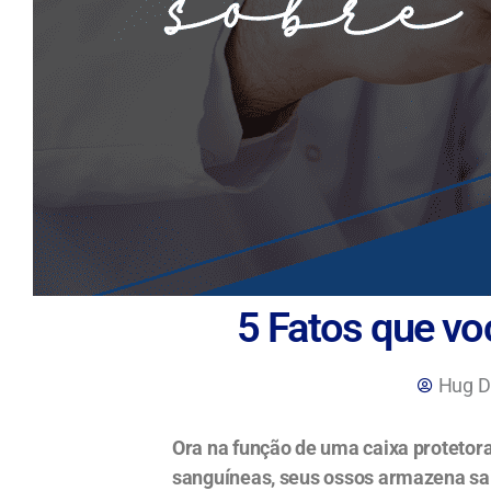
5 Fatos que vo
Hug Di
Ora na função de uma caixa protetora
sanguíneas, seus ossos armazena sai