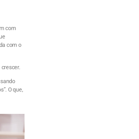
tam com
que
ada com o
 crescer.
ausando
s”. O que,