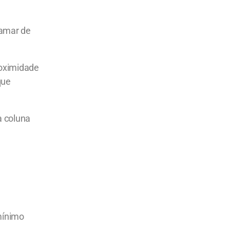
hamar de
roximidade
que
a coluna
mínimo