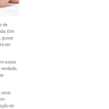
e de
da, Erin
, quase
ra ser
em ossos
 verdade,
se
, seus
gem
ração do