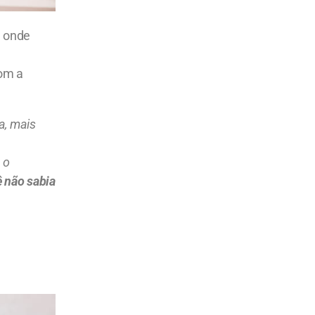
, onde
com a
a, mais
 o
ê não sabia