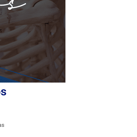
os
as