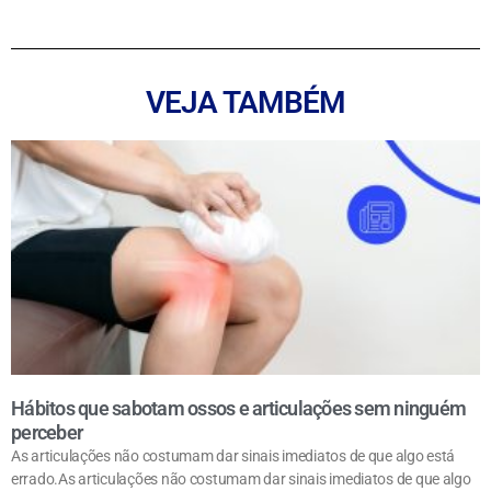
a
wi
m
nt
n
h
c
tt
ai
er
k
at
e
er
l
e
e
s
VEJA TAMBÉM
b
st
dI
A
o
n
p
o
p
k
Hábitos que sabotam ossos e articulações sem ninguém
perceber
As articulações não costumam dar sinais imediatos de que algo está
errado.As articulações não costumam dar sinais imediatos de que algo