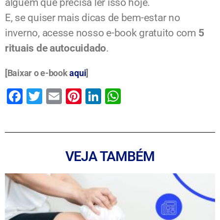
alguém que precisa ler isso hoje.
E, se quiser mais dicas de bem-estar no
inverno, acesse nosso e-book gratuito com
5
rituais de autocuidado
.
[Baixar o e-book
aqui
]
F
T
E
Pi
Li
W
a
wi
m
nt
n
h
c
tt
ai
er
k
at
e
er
l
e
e
s
VEJA TAMBÉM
b
st
dI
A
o
n
p
o
p
k