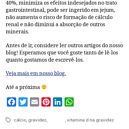
40%, minimiza os efeitos indesejados no trato
gastrointestinal, pode ser ingerido em jejum,
não aumenta o risco de formação de cálculo
renal e não diminui a absorção de outros
minerais.
Antes de ir, considere ler outros artigos do nosso
blog! Esperamos que você goste tanto de lê-los
quanto gostamos de escrevê-los.
Veja mais em nosso blog.
Até a próxima
F
T
E
Pi
Li
W
a
w
m
nt
n
h
c
itt
ai
er
k
at
cálcio
,
gravidez
,
malacal
,
vitamina d na gravidez