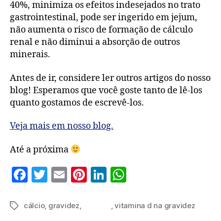
40%, minimiza os efeitos indesejados no trato
gastrointestinal, pode ser ingerido em jejum,
não aumenta o risco de formação de cálculo
renal e não diminui a absorção de outros
minerais.
Antes de ir, considere ler outros artigos do nosso
blog! Esperamos que você goste tanto de lê-los
quanto gostamos de escrevê-los.
Veja mais em nosso blog.
Até a próxima
F
T
E
Pi
Li
W
a
w
m
nt
n
h
c
itt
ai
er
k
at
cálcio
,
gravidez
,
malacal
,
vitamina d na gravidez