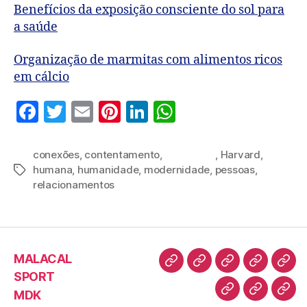
Benefícios da exposição consciente do sol para
a saúde
Organização de marmitas com alimentos ricos
em cálcio
F
T
E
Pi
Li
W
a
w
m
nt
n
h
c
itt
ai
er
k
at
conexões
,
contentamento
,
Felicidade
,
Harvard
,
humana
,
humanidade
,
modernidade
,
pessoas
,
e
er
l
es
e
s
relacionamentos
b
t
dI
A
o
n
p
o
p
MALACAL
k
SPORT
MDK