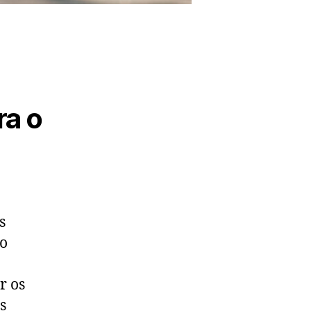
ra o
s
do
r os
s