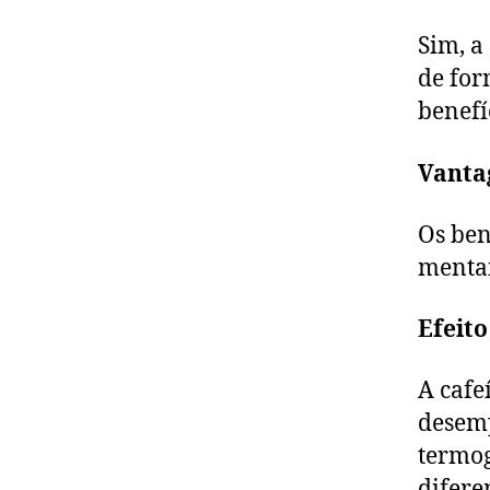
Sim, a
de for
benefí
Vanta
Os ben
mentai
Efeito
A cafe
desemp
termog
difere