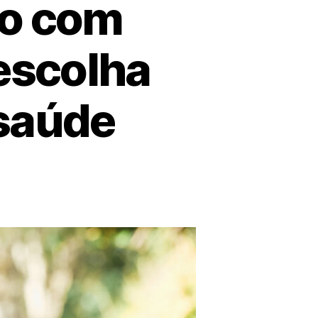
co com
escolha
 saúde
o