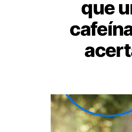
que u
cafeín
acert