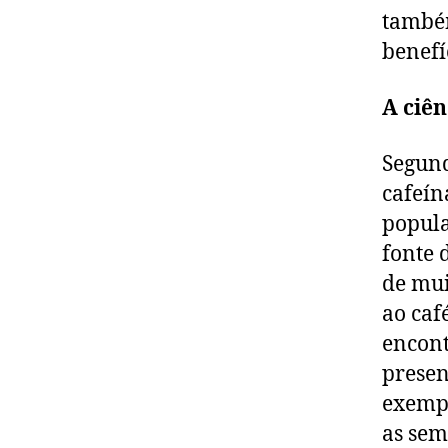
também
benefí
A ciên
Segund
cafeín
popula
fonte 
de mui
ao caf
encont
presen
exempl
as sem