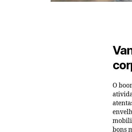
Van
cor
O boom
ativid
atenta
envelh
mobili
bons m