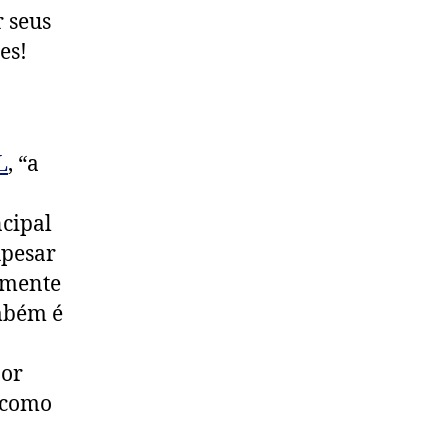
 seus
es!
L
, “a
cipal
Apesar
amente
ambém é
por
 como