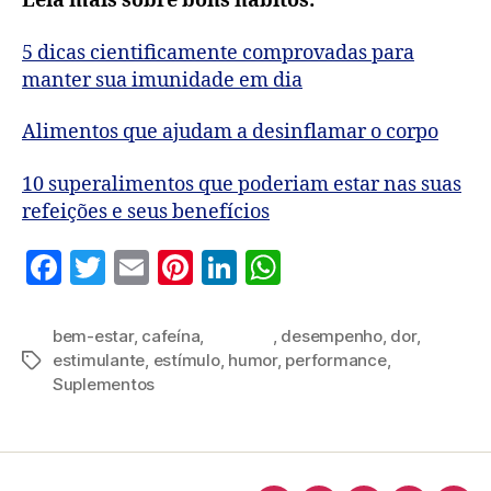
Leia mais sobre bons hábitos:
5 dicas cientificamente comprovadas para
manter sua imunidade em dia
Alimentos que ajudam a desinflamar o corpo
10 superalimentos que poderiam estar nas suas
refeições e seus benefícios
F
T
E
Pi
Li
W
a
w
m
nt
n
h
c
itt
ai
er
k
at
bem-estar
,
cafeína
,
cerebral
,
desempenho
,
dor
,
estimulante
,
estímulo
,
humor
,
performance
,
e
er
l
es
e
s
Suplementos
b
t
dI
A
o
n
p
o
p