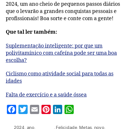
2024, um ano cheio de pequenos passos diários
que o levarão a grandes conquistas pessoais e
profissionais! Boa sorte e conte com a gente!
Que tal ler também:
Suplementação inteligente: por que um
polivitamínico com cafeína pode ser uma boa
escolha?
Ciclismo como atividade social para todas as
idades
Falta de exercício e a saúde óssea
F
T
E
Pi
Li
W
a
w
m
nt
n
h
c
itt
ai
er
k
at
2024
,
ano
,
dia a dia
,
Felicidade
,
Metas
,
novo
,