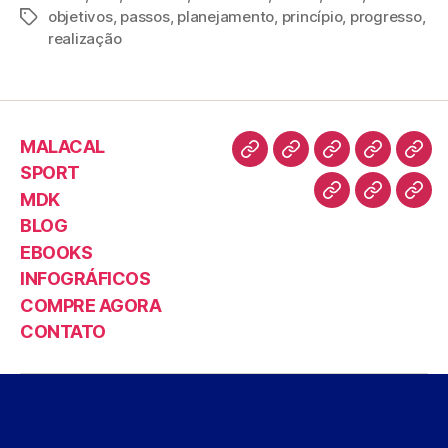
objetivos
,
passos
,
planejamento
,
princípio
,
progresso
,
e
er
l
es
e
s
realização
b
t
dI
A
o
n
p
o
p
MALACAL
k
SPORT
MDK
BLOG
EBOOKS
INFOGRÁFICOS
COMPRE AGORA
CONTATO